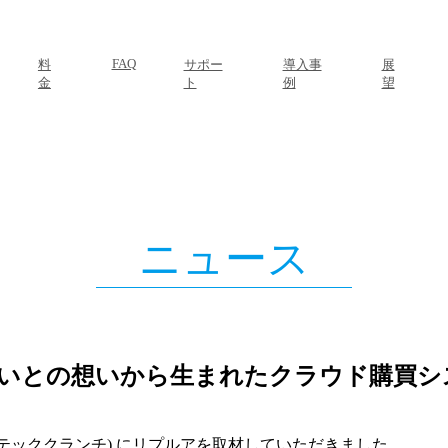
FAQ
料
サポー
導入事
展
金
ト
例
望
ニュース
との想いから生まれたクラウド購買システ
h(テッククランチ) にリプルアを取材していただきました。