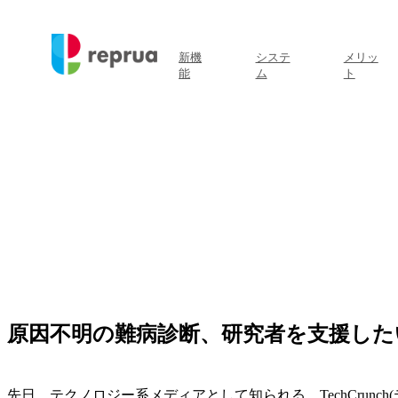
新機
システ
メリッ
能
ム
ト
原因不明の難病診断、研究者を支援したい
先日、テクノロジー系メディアとして知られる、TechCrunc