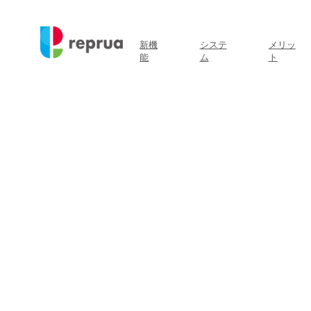
新機
システ
メリッ
能
ム
ト