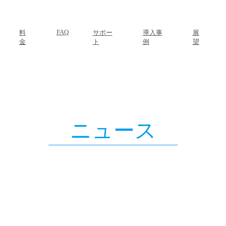
FAQ
料
サポー
導入事
展
金
ト
例
望
ニュース