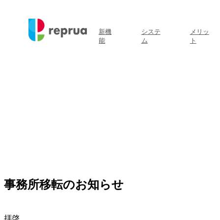
新機
システ
メリッ
能
ム
ト
事務所移転のお知らせ
拝啓