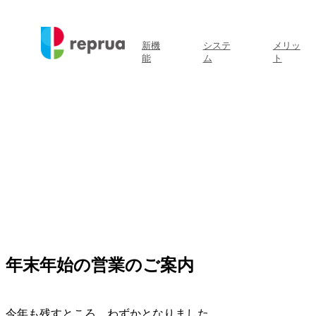
新機
システ
メリッ
能
ム
ト
年末年始の営業のご案内
今年も残すところ、わずかとなりました。