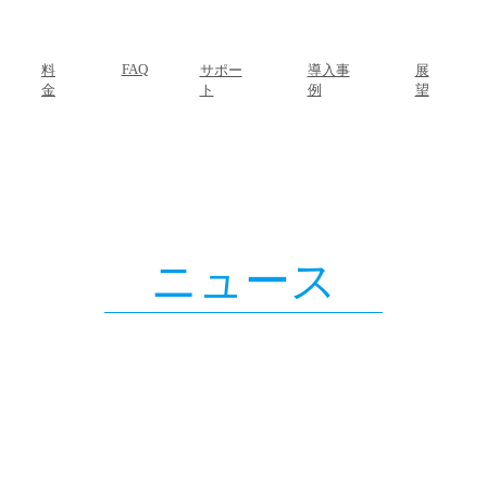
FAQ
料
サポー
導入事
展
金
ト
例
望
ニュース