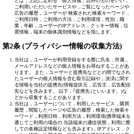
とは，上記に定める「個人情報」以外のものをいい，
ご利用いただいたサービスや，ご覧になったページや
広告の履歴，ユーザーが 検索された検索キーワード，
ご利用日時，ご利用の方法，ご利用環境，性別，職
業，年齢，ユーザーのIPアドレス，クッキー情報，位
置情報，端末の個体識別情報などを指します。
第2条 (プライバシー情報の収集方法)
当社は，ユーザーが利用登録をする際に氏名，所属，
メールアドレスなどの個人情報をお尋ねすることがあ
ります。 また，ユーザーと提携先などとの間でなされ
たユーザーの個人情報を含む取引記録や，決済に関す
る情報を当社の提携先(情報提供元，広告主，広告配信
先などを含みます。 以下，｢提携先｣といいます。)な
どから収集することがあります。
当社は，ユーザーについて，利用したサービス，購買
履歴，閲覧したページや広告の履歴，検索した検索キ
ーワード，利用日時，利用方法，利用環境(携帯端末を
通じてご利用の場合の 当該端末の通信状態，利用に際
しての各種設定情報なども含みます)，IPアドレス，ク